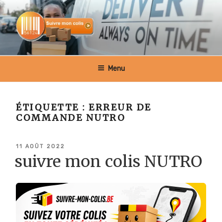
Aller
au
contenu
principal
SUIVRE MON COLIS BELGIQUE
Menu
ÉTIQUETTE :
ERREUR DE
COMMANDE NUTRO
PUBLIÉ
11 AOÛT 2022
LE
suivre mon colis NUTRO