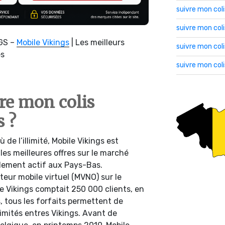
suivre mon col
suivre mon co
GS –
Mobile Vikings
| Les meilleurs
suivre mon col
és
suivre mon col
e mon colis
 ?
ù de l’illimité, Mobile Vikings est
les meilleures offres sur le marché
alement actif aux Pays-Bas.
ur mobile virtuel (MVNO) sur le
e Vikings comptait 250 000 clients, en
s, tous les forfaits permettent de
limités entres Vikings. Avant de