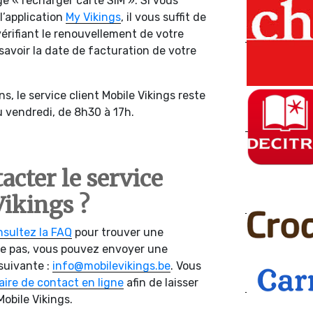
ge « recharger carte SIM ». Si vous
l’application
My Vikings
, il vous suffit de
vérifiant le renouvellement de votre
avoir la date de facturation de votre
s, le service client Mobile Vikings reste
au vendredi, de 8h30 à 17h.
cter le service
Vikings ?
sultez la FAQ
pour trouver une
ure pas, vous pouvez envoyer une
suivante :
info@mobilevikings.be
. Vous
laire de contact en ligne
afin de laisser
obile Vikings.