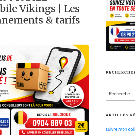
ile Vikings | Les
nnements & tarifs
RECHERCHE
Recherche
pour
:
ARTICLES R
suivre mon co