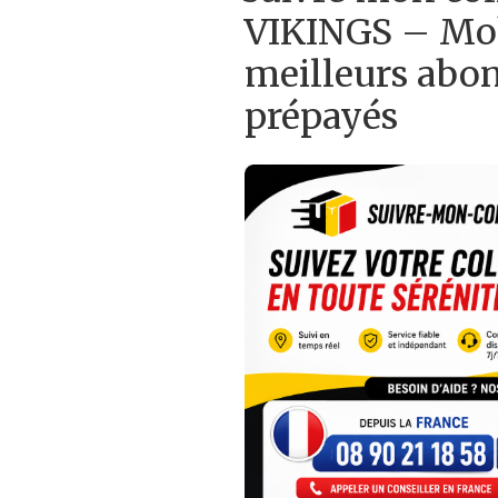
VIKINGS – Mob
meilleurs abo
prépayés