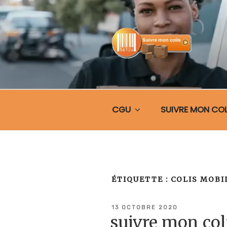
Aller
au
contenu
principal
SUIVRE MO
CGU
SUIVRE MON COL
ÉTIQUETTE :
COLIS MOBI
PUBLIÉ
13 OCTOBRE 2020
LE
suivre mon co