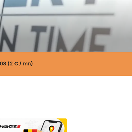
03 (2 € / mn)