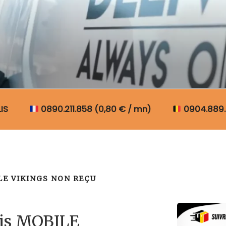
N COLIS BELGIQUE
IS
0890.211.858 (0,80 € / mn)
0904.889.
LE VIKINGS NON REÇU
lis MOBILE