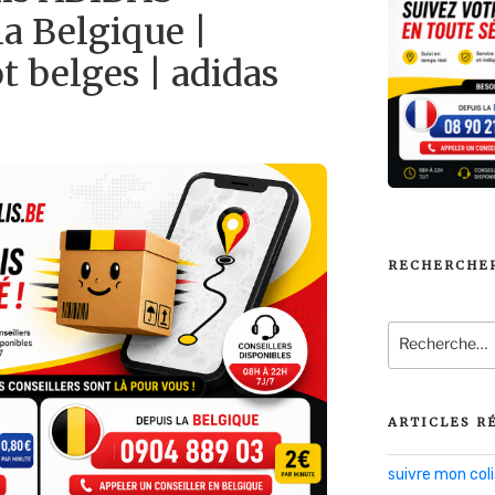
a Belgique |
t belges | adidas
RECHERCHE
Recherche
pour
:
ARTICLES R
suivre mon co