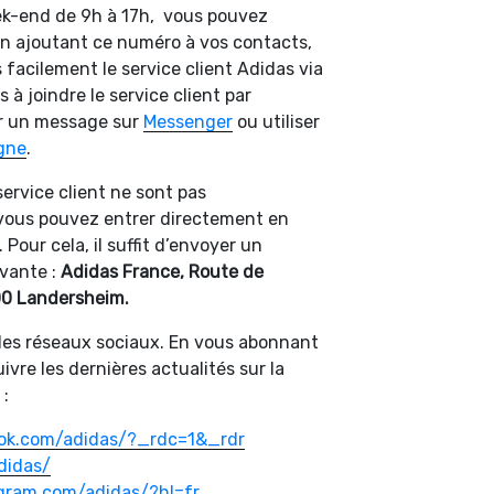
ek-end de 9h à 17h, vous pouvez
 En ajoutant ce numéro à vos contacts,
 facilement le service client Adidas via
 à joindre le service client par
er un message sur
Messenger
ou utiliser
igne
.
ervice client ne sont pas
 vous pouvez entrer directement en
Pour cela, il suffit d’envoyer un
ivante :
Adidas France, Route de
00 Landersheim.
 les réseaux sociaux. En vous abonnant
vre les dernières actualités sur la
 :
ook.com/adidas/?_rdc=1&_rdr
didas/
gram.com/adidas/?hl=fr