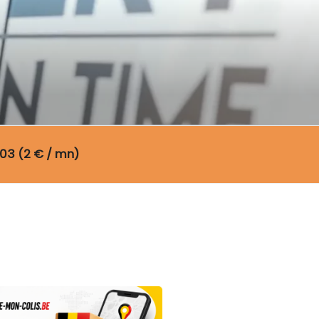
03 (2 € / mn)