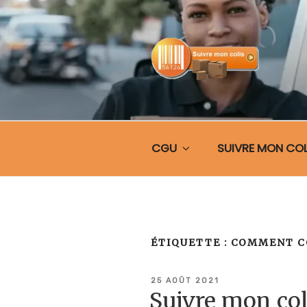
Aller
au
contenu
principal
SUIVRE MO
CGU
SUIVRE MON COL
ÉTIQUETTE :
COMMENT C
PUBLIÉ
25 AOÛT 2021
LE
Suivre mon co