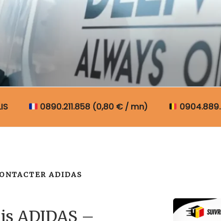
N COLIS BELGIQUE
IS
0890.211.858 (0,80 € / mn)
0904.889.
ONTACTER ADIDAS
lis ADIDAS –