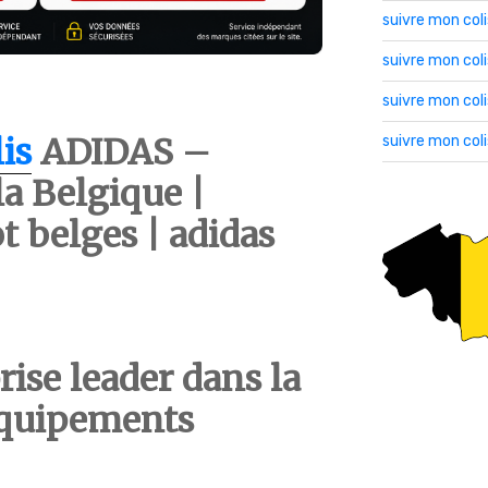
suivre mon col
suivre mon co
suivre mon col
is
ADIDAS –
suivre mon col
a Belgique |
t belges | adidas
rise leader dans la
équipements