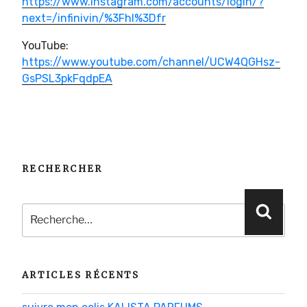
https://www.instagram.com/accounts/login/?
next=/infinivin/%3Fhl%3Dfr
YouTube:
https://www.youtube.com/channel/UCW4QGHsz-
GsPSL3pkFqdpEA
RECHERCHER
Recherche
Reche
pour
:
ARTICLES RÉCENTS