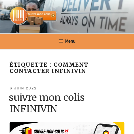
Aller
au
contenu
principal
SUIVRE MON COLIS BELGIQUE
Menu
ÉTIQUETTE :
COMMENT
CONTACTER INFINIVIN
PUBLIÉ
8 JUIN 2022
LE
suivre mon colis
INFINIVIN