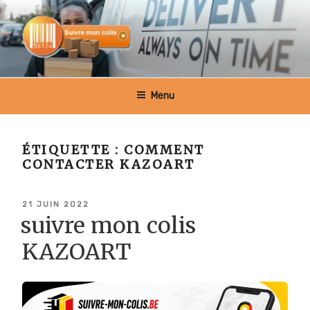
Aller
au
contenu
principal
SUIVRE MON COLIS BELGIQUE
Menu
ÉTIQUETTE :
COMMENT
CONTACTER KAZOART
PUBLIÉ
21 JUIN 2022
LE
suivre mon colis
KAZOART