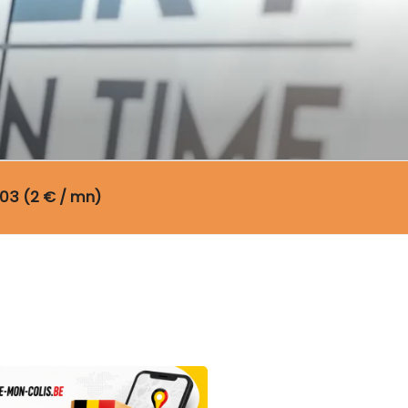
03 (2 € / mn)