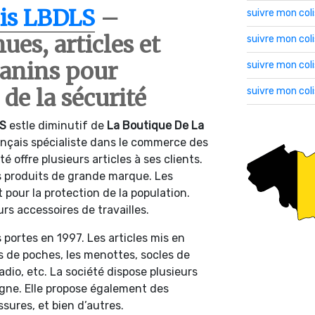
lis LBDLS
–
suivre mon col
es, articles et
suivre mon co
anins pour
suivre mon col
de la sécurité
suivre mon col
LS
estle diminutif de
La Boutique De La
ançais spécialiste dans le commerce des
é offre plusieurs articles à ses clients.
s produits de grande marque. Les
 pour la protection de la population.
urs accessoires de travailles.
 portes en 1997. Les articles mis en
 de poches, les menottes, socles de
adio, etc. La société dispose plusieurs
igne. Elle propose également des
sures, et bien d’autres.