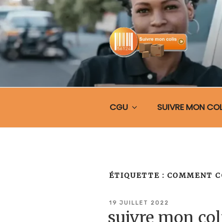
Aller
au
contenu
principal
SUIVRE MO
CGU
SUIVRE MON COL
ÉTIQUETTE :
COMMENT C
PUBLIÉ
19 JUILLET 2022
LE
suivre mon co