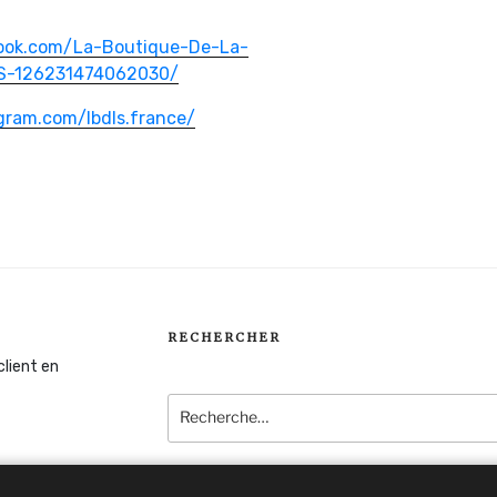
ook.com/La-Boutique-De-La-
-126231474062030/
gram.com/lbdls.france/
RECHERCHER
client en
Recherche
pour
: