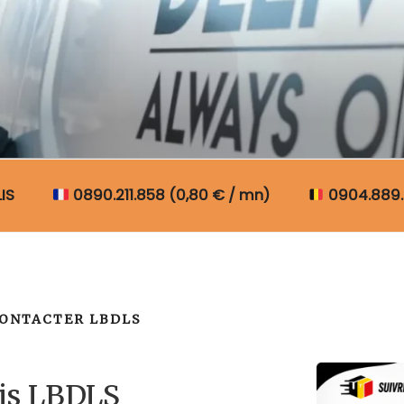
N COLIS BELGIQUE
IS
0890.211.858 (0,80 € / mn)
0904.889.
ONTACTER LBDLS
lis LBDLS