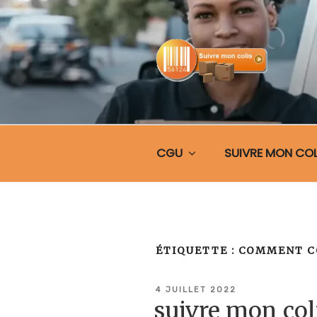
Aller
au
contenu
principal
SUIVRE MO
CGU
SUIVRE MON COL
ÉTIQUETTE :
COMMENT C
PUBLIÉ
4 JUILLET 2022
LE
suivre mon co