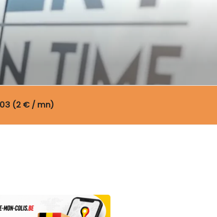
03 (2 € / mn)