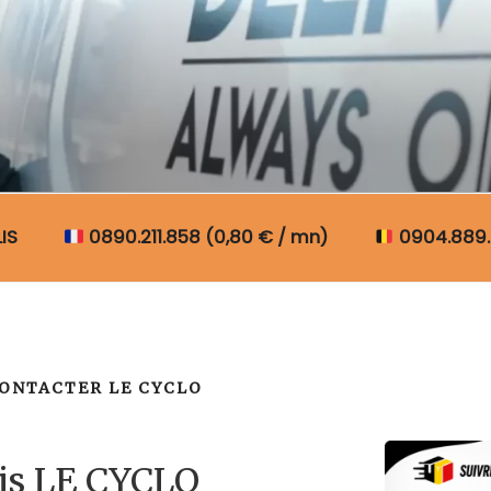
N COLIS BELGIQUE
IS
0890.211.858 (0,80 € / mn)
0904.889.
ONTACTER LE CYCLO
lis LE CYCLO