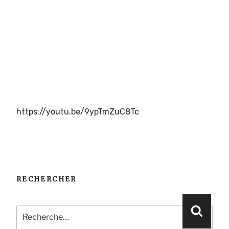
https://youtu.be/9ypTmZuC8Tc
RECHERCHER
Recherche
Reche
pour
: