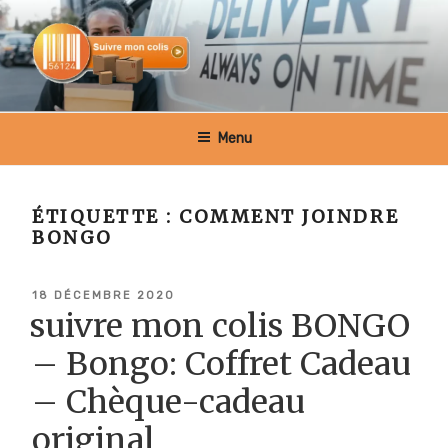
Aller
au
contenu
principal
SUIVRE MON COLIS BELGIQUE
Menu
ÉTIQUETTE :
COMMENT JOINDRE
BONGO
PUBLIÉ
18 DÉCEMBRE 2020
LE
suivre mon colis BONGO
– Bongo: Coffret Cadeau
– Chèque-cadeau
original