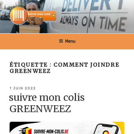
Aller
au
contenu
principal
SUIVRE MON COLIS BELGIQUE
Menu
ÉTIQUETTE :
COMMENT JOINDRE
GREENWEEZ
PUBLIÉ
1 JUIN 2022
LE
suivre mon colis
GREENWEEZ