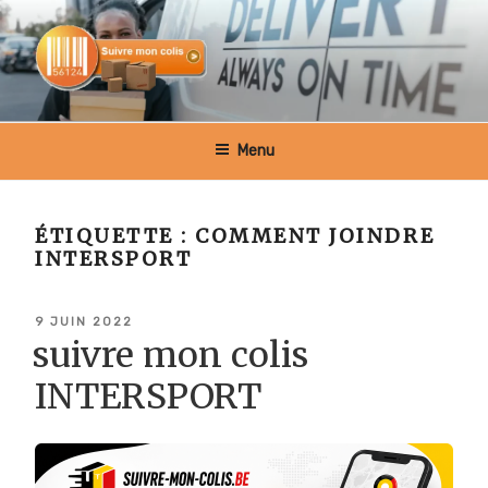
Aller
au
contenu
principal
SUIVRE MON COLIS BELGIQUE
Menu
ÉTIQUETTE :
COMMENT JOINDRE
INTERSPORT
PUBLIÉ
9 JUIN 2022
LE
suivre mon colis
INTERSPORT