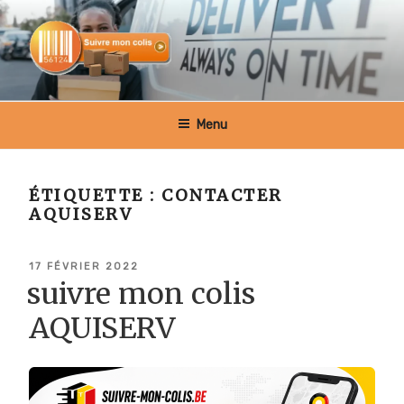
Aller
au
contenu
principal
SUIVRE MON COLIS BELGIQUE
Menu
ÉTIQUETTE :
CONTACTER
AQUISERV
PUBLIÉ
17 FÉVRIER 2022
LE
suivre mon colis
AQUISERV