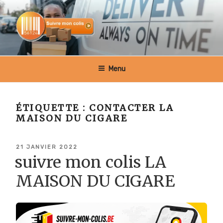
Aller
au
contenu
principal
SUIVRE MON COLIS BELGIQUE
Menu
ÉTIQUETTE :
CONTACTER LA
MAISON DU CIGARE
PUBLIÉ
21 JANVIER 2022
LE
suivre mon colis LA
MAISON DU CIGARE