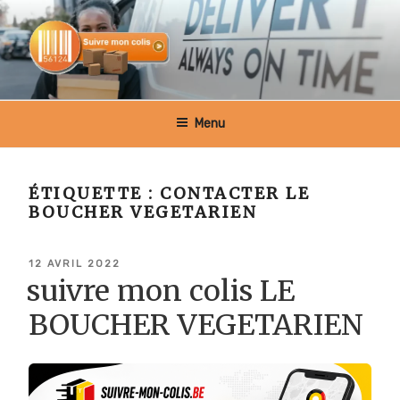
Aller
au
contenu
principal
SUIVRE MON COLIS BELGIQUE
Menu
ÉTIQUETTE :
CONTACTER LE
BOUCHER VEGETARIEN
PUBLIÉ
12 AVRIL 2022
LE
suivre mon colis LE
BOUCHER VEGETARIEN