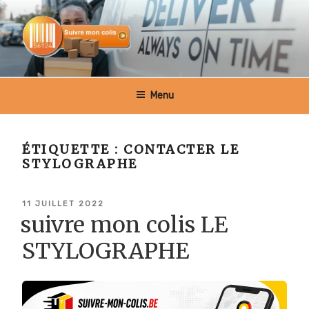
Aller
au
contenu
principal
SUIVRE MON COLIS BELGIQUE
Menu
ÉTIQUETTE :
CONTACTER LE
STYLOGRAPHE
PUBLIÉ
11 JUILLET 2022
LE
suivre mon colis LE
STYLOGRAPHE