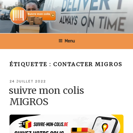
Aller
au
contenu
principal
SUIVRE MON COLIS BELGIQUE
Menu
ÉTIQUETTE :
CONTACTER MIGROS
PUBLIÉ
24 JUILLET 2022
LE
suivre mon colis
MIGROS