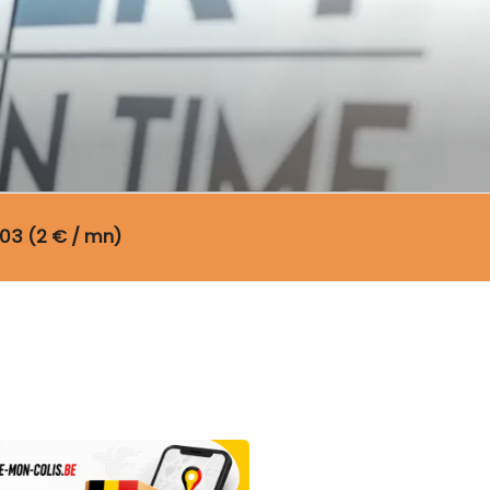
03 (2 € / mn)