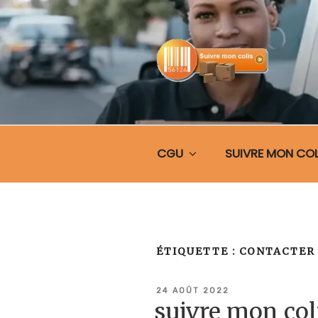
Aller
au
contenu
principal
SUIVRE MO
CGU
SUIVRE MON COL
ÉTIQUETTE :
CONTACTER 
PUBLIÉ
24 AOÛT 2022
LE
suivre mon co