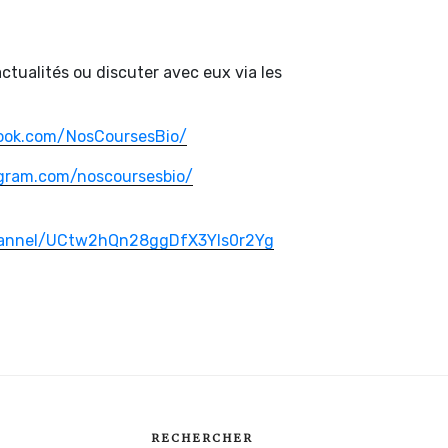
ctualités ou discuter avec eux via les
ook.com/NosCoursesBio/
gram.com/noscoursesbio/
hannel/UCtw2hQn28ggDfX3Yls0r2Yg
RECHERCHER