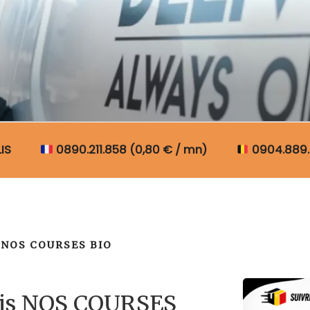
N COLIS BELGIQUE
IS
0890.211.858 (0,80 € / mn)
0904.889.
NOS COURSES BIO
lis NOS COURSES