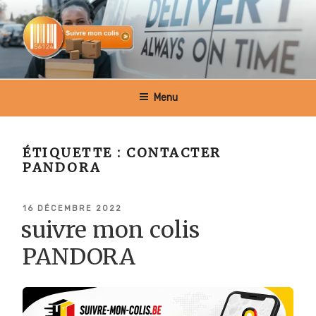
Aller
au
contenu
principal
SUIVRE MON COLIS BELGIQUE
Menu
ÉTIQUETTE :
CONTACTER
PANDORA
PUBLIÉ
16 DÉCEMBRE 2022
LE
suivre mon colis
PANDORA