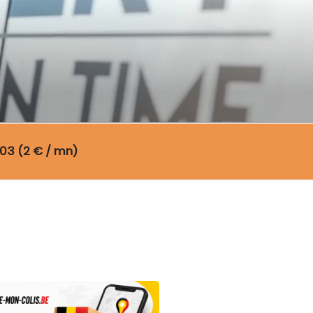
03 (2 € / mn)