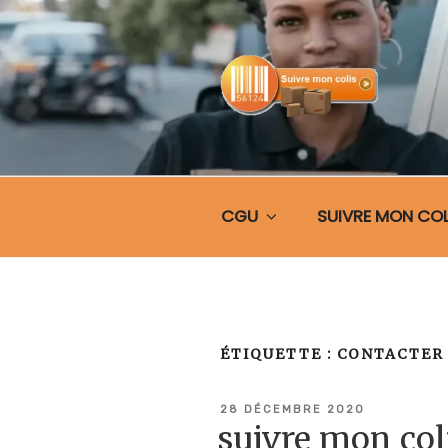
Aller
au
contenu
principal
SUIVRE MO
CGU
SUIVRE MON COL
ÉTIQUETTE :
CONTACTER 
PUBLIÉ
28 DÉCEMBRE 2020
LE
suivre mon co