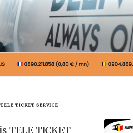
N COLIS BELGIQUE
IS
0890.211.858 (0,80 € / mn)
0904.889.
TELE TICKET SERVICE
lis TELE TICKET