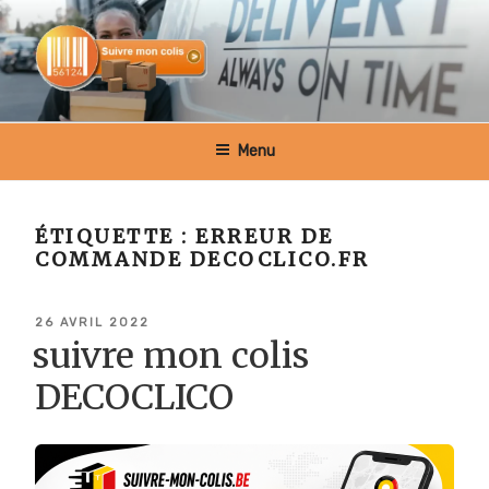
Aller
au
contenu
principal
SUIVRE MON COLIS BELGIQUE
Menu
ÉTIQUETTE :
ERREUR DE
COMMANDE DECOCLICO.FR
PUBLIÉ
26 AVRIL 2022
LE
suivre mon colis
DECOCLICO