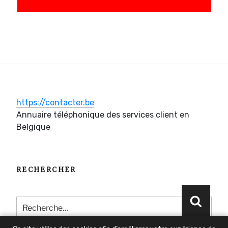
https://contacter.be
Annuaire téléphonique des services client en
Belgique
RECHERCHER
Recherche
Reche
pour
: