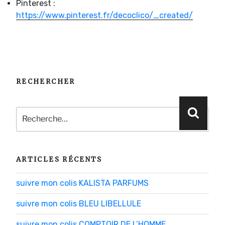
Pinterest :
https://www.pinterest.fr/decoclico/_created/
RECHERCHER
Recherche
Reche
pour
:
ARTICLES RÉCENTS
suivre mon colis KALISTA PARFUMS
suivre mon colis BLEU LIBELLULE
suivre mon colis COMPTOIR DE L’HOMME