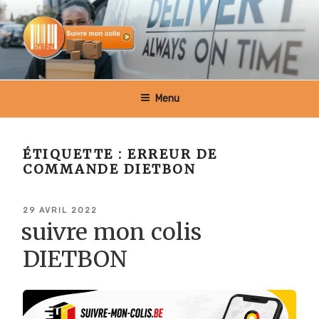
Aller
au
contenu
principal
SUIVRE MON COLIS BELGIQUE
Menu
ÉTIQUETTE :
ERREUR DE
COMMANDE DIETBON
PUBLIÉ
29 AVRIL 2022
LE
suivre mon colis
DIETBON