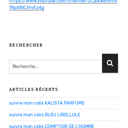
https://www.youtube.com/channel/UCjKKWBoYvo
1RpX8XJ9vEz4g
RECHERCHER
Recherche
Reche
pour
:
ARTICLES RÉCENTS
suivre mon colis KALISTA PARFUMS
suivre mon colis BLEU LIBELLULE
suivre mon colis COMPTOIR DE L’HOMME