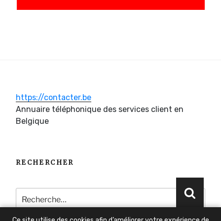
https://contacter.be
Annuaire téléphonique des services client en
Belgique
RECHERCHER
Recherche
Reche
pour
:
Ce site utilise des cookies afin d’améliorer votre expérience de