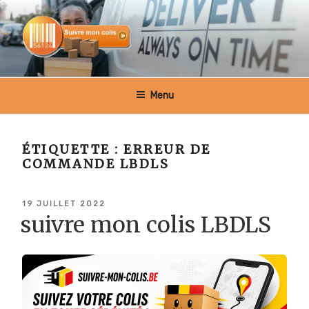
Aller
au
contenu
principal
SUIVRE MON COLIS BELGIQUE
Menu
ÉTIQUETTE :
ERREUR DE
COMMANDE LBDLS
PUBLIÉ
19 JUILLET 2022
LE
suivre mon colis LBDLS