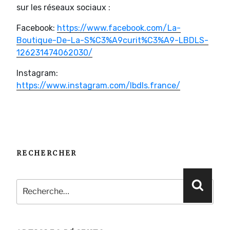
sur les réseaux sociaux :
Facebook:
https://www.facebook.com/La-
Boutique-De-La-S%C3%A9curit%C3%A9-LBDLS-
126231474062030/
Instagram:
https://www.instagram.com/lbdls.france/
RECHERCHER
Recherche
Reche
pour
: