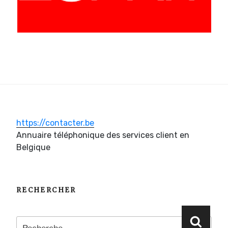
https://contacter.be
Annuaire téléphonique des services client en
Belgique
RECHERCHER
Recherche
Reche
pour