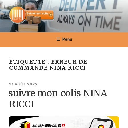
Aller
au
contenu
principal
SUIVRE MON COLIS BELGIQUE
Menu
ÉTIQUETTE :
ERREUR DE
COMMANDE NINA RICCI
PUBLIÉ
13 AOÛT 2022
LE
suivre mon colis NINA
RICCI