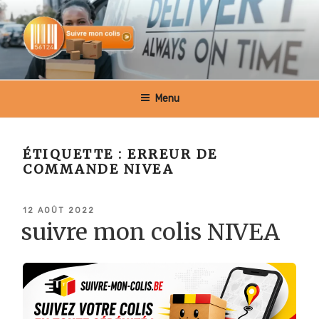
Aller
au
contenu
principal
SUIVRE MON COLIS BELGIQUE
Menu
ÉTIQUETTE :
ERREUR DE
COMMANDE NIVEA
PUBLIÉ
12 AOÛT 2022
LE
suivre mon colis NIVEA