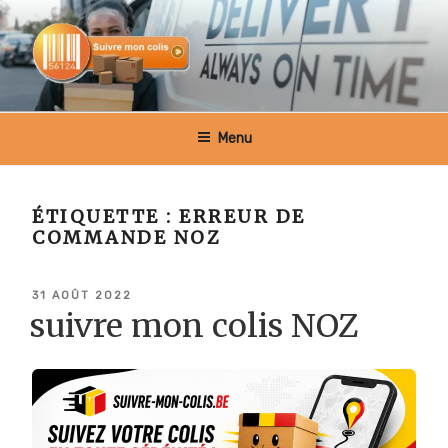
Aller
au
contenu
principal
SUIVRE MON COLIS BELGIQUE
Menu
ÉTIQUETTE :
ERREUR DE
COMMANDE NOZ
PUBLIÉ
31 AOÛT 2022
LE
suivre mon colis NOZ