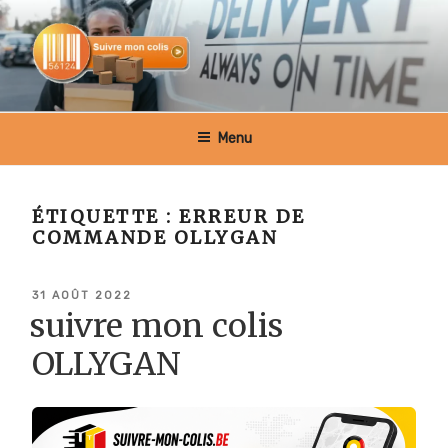
Aller
au
contenu
principal
SUIVRE MON COLIS BELGIQUE
Menu
ÉTIQUETTE :
ERREUR DE
COMMANDE OLLYGAN
PUBLIÉ
31 AOÛT 2022
LE
suivre mon colis
OLLYGAN