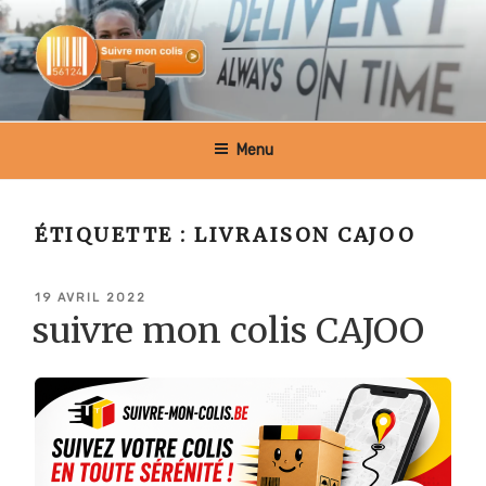
Aller
au
contenu
principal
SUIVRE MON COLIS BELGIQUE
Menu
ÉTIQUETTE :
LIVRAISON CAJOO
PUBLIÉ
19 AVRIL 2022
LE
suivre mon colis CAJOO