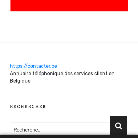
https://contacter.be
Annuaire téléphonique des services client en
Belgique
RECHERCHER
Recherche
Reche
pour
: