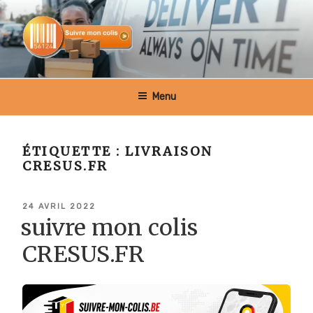
Aller
au
contenu
principal
SUIVRE MON COLIS BELGIQUE
Menu
ÉTIQUETTE :
LIVRAISON
CRESUS.FR
PUBLIÉ
24 AVRIL 2022
LE
suivre mon colis
CRESUS.FR