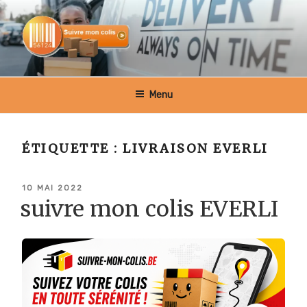
Aller
au
contenu
principal
SUIVRE MON COLIS BELGIQUE
Menu
ÉTIQUETTE :
LIVRAISON EVERLI
PUBLIÉ
10 MAI 2022
LE
suivre mon colis EVERLI