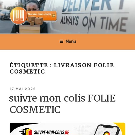
Aller
au
contenu
principal
SUIVRE MON COLIS BELGIQUE
Menu
ÉTIQUETTE :
LIVRAISON FOLIE
COSMETIC
PUBLIÉ
17 MAI 2022
LE
suivre mon colis FOLIE
COSMETIC