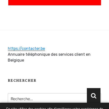
https://contacter.be
Annuaire téléphonique des services client en
Belgique
RECHERCHER
Recherche
Reche
pour
: