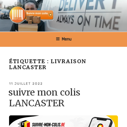
Aller
au
contenu
principal
SUIVRE MON COLIS BELGIQUE
Menu
ÉTIQUETTE :
LIVRAISON
LANCASTER
PUBLIÉ
11 JUILLET 2022
LE
suivre mon colis
LANCASTER