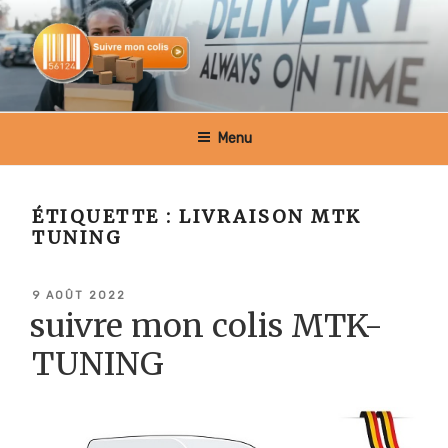
Aller
au
contenu
principal
SUIVRE MON COLIS BELGIQUE
Menu
ÉTIQUETTE :
LIVRAISON MTK
TUNING
PUBLIÉ
9 AOÛT 2022
LE
suivre mon colis MTK-
TUNING