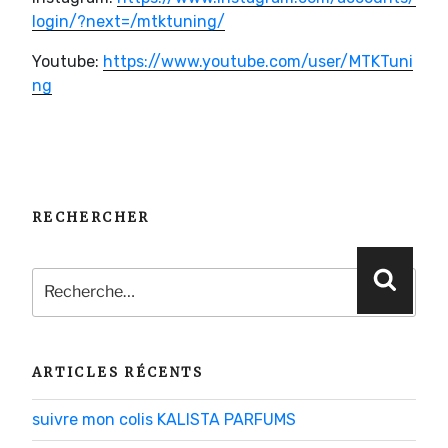
login/?next=/mtktuning/
Youtube:
https://www.youtube.com/user/MTKTuni
ng
RECHERCHER
Recherche
Reche
pour
:
ARTICLES RÉCENTS
suivre mon colis KALISTA PARFUMS