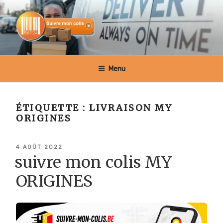
Aller
au
contenu
principal
SUIVRE MON COLIS BELGIQUE
Menu
ÉTIQUETTE :
LIVRAISON MY
ORIGINES
PUBLIÉ
4 AOÛT 2022
LE
suivre mon colis MY
ORIGINES