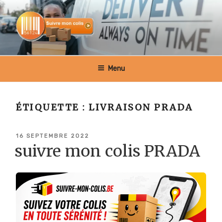
Aller
au
contenu
principal
SUIVRE MON COLIS BELGIQUE
Menu
ÉTIQUETTE :
LIVRAISON PRADA
PUBLIÉ
16 SEPTEMBRE 2022
LE
suivre mon colis PRADA