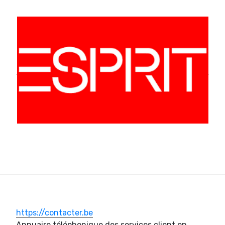
https://contacter.be
Annuaire téléphonique des services client en