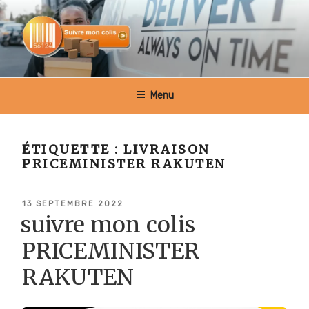
Aller
au
contenu
principal
SUIVRE MON COLIS BELGIQUE
Menu
ÉTIQUETTE :
LIVRAISON
PRICEMINISTER RAKUTEN
PUBLIÉ
13 SEPTEMBRE 2022
LE
suivre mon colis
PRICEMINISTER
RAKUTEN