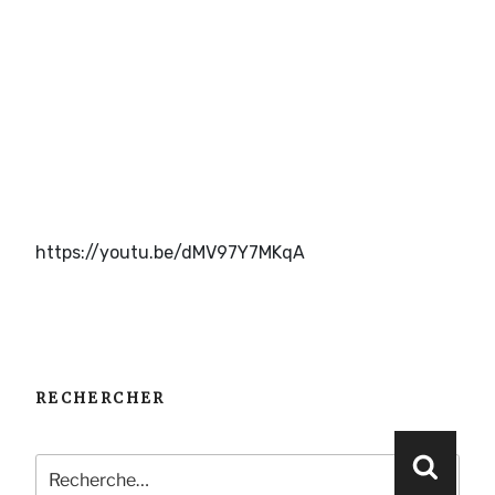
https://youtu.be/dMV97Y7MKqA
RECHERCHER
Recherche
Reche
pour