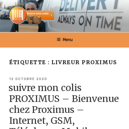
Aller
au
contenu
principal
SUIVRE MON COLIS BELGIQUE
Menu
ÉTIQUETTE :
LIVREUR PROXIMUS
PUBLIÉ
12 OCTOBRE 2020
LE
suivre mon colis
PROXIMUS – Bienvenue
chez Proximus –
Internet, GSM,