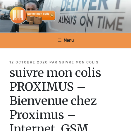
Aller
au
contenu
principal
SUIVRE MON COLIS BELGIQUE
Menu
PUBLIÉ
12 OCTOBRE 2020
PAR
SUIVRE MON COLIS
LE
suivre mon colis
PROXIMUS –
Bienvenue chez
Proximus –
Internet, GSM,