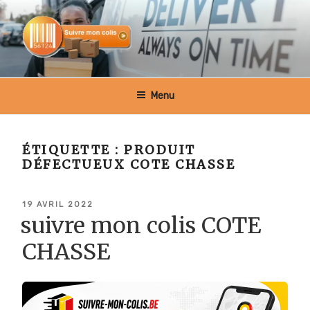
Aller
au
contenu
principal
SUIVRE MON COLIS BELGIQUE
Menu
ÉTIQUETTE :
PRODUIT
DÉFECTUEUX COTE CHASSE
PUBLIÉ
19 AVRIL 2022
LE
suivre mon colis COTE
CHASSE