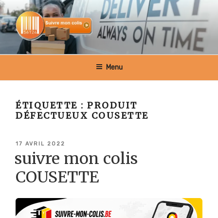
Aller
au
contenu
principal
SUIVRE MON COLIS BELGIQUE
Menu
ÉTIQUETTE :
PRODUIT
DÉFECTUEUX COUSETTE
PUBLIÉ
17 AVRIL 2022
LE
suivre mon colis
COUSETTE