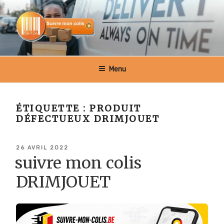
Aller
au
contenu
principal
SUIVRE MON COLIS BELGIQUE
Menu
ÉTIQUETTE :
PRODUIT
DÉFECTUEUX DRIMJOUET
PUBLIÉ
26 AVRIL 2022
LE
suivre mon colis
DRIMJOUET