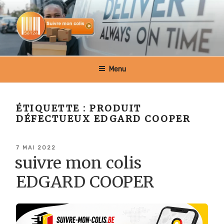
Aller
au
contenu
principal
SUIVRE MON COLIS BELGIQUE
Menu
ÉTIQUETTE :
PRODUIT
DÉFECTUEUX EDGARD COOPER
PUBLIÉ
7 MAI 2022
LE
suivre mon colis
EDGARD COOPER