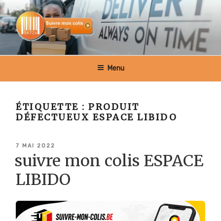
Aller
au
contenu
principal
SUIVRE MON COLIS BELGIQUE
Menu
ÉTIQUETTE :
PRODUIT
DÉFECTUEUX ESPACE LIBIDO
PUBLIÉ
7 MAI 2022
LE
suivre mon colis ESPACE
LIBIDO