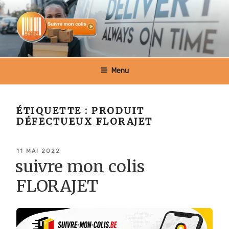
Aller
au
contenu
principal
SUIVRE MON COLIS BELGIQUE
Menu
ÉTIQUETTE :
PRODUIT
DÉFECTUEUX FLORAJET
PUBLIÉ
11 MAI 2022
LE
suivre mon colis
FLORAJET