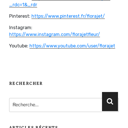
_rdc=1&_rdr
Pinterest:
https://www.pinterest.fr/florajet/
Instagram:
https://www.instagram.com/florajetfleur/
Youtube:
https://www.youtube.com/user/florajet
RECHERCHER
Recherche
Reche
pour
:
ARTICLES RÉCENTS