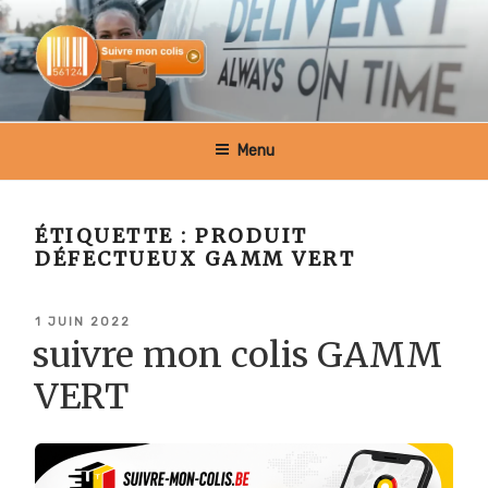
Aller
au
contenu
principal
SUIVRE MON COLIS BELGIQUE
Menu
ÉTIQUETTE :
PRODUIT
DÉFECTUEUX GAMM VERT
PUBLIÉ
1 JUIN 2022
LE
suivre mon colis GAMM
VERT