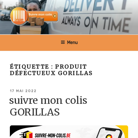
Aller
au
contenu
principal
SUIVRE MON COLIS BELGIQUE
Menu
ÉTIQUETTE :
PRODUIT
DÉFECTUEUX GORILLAS
PUBLIÉ
17 MAI 2022
LE
suivre mon colis
GORILLAS