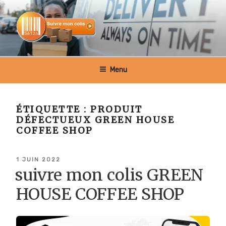
Aller
au
contenu
principal
SUIVRE MON COLIS BELGIQUE
Menu
ÉTIQUETTE :
PRODUIT
DÉFECTUEUX GREEN HOUSE
COFFEE SHOP
PUBLIÉ
1 JUIN 2022
LE
suivre mon colis GREEN
HOUSE COFFEE SHOP