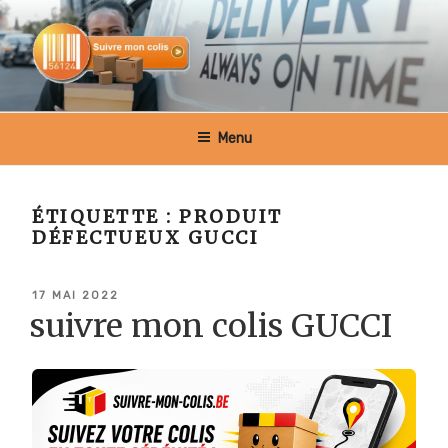
Aller
au
contenu
principal
SUIVRE MON COLIS BELGIQUE
Menu
ÉTIQUETTE :
PRODUIT
DÉFECTUEUX GUCCI
PUBLIÉ
17 MAI 2022
LE
suivre mon colis GUCCI