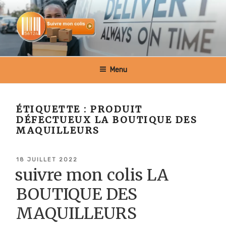
Aller
au
contenu
principal
SUIVRE MON COLIS BELGIQUE
Menu
ÉTIQUETTE :
PRODUIT
DÉFECTUEUX LA BOUTIQUE DES
MAQUILLEURS
PUBLIÉ
18 JUILLET 2022
LE
suivre mon colis LA
BOUTIQUE DES
MAQUILLEURS