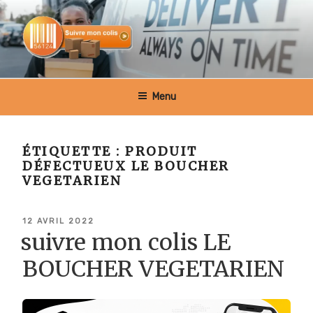
Aller
au
contenu
principal
SUIVRE MON COLIS BELGIQUE
Menu
ÉTIQUETTE :
PRODUIT
DÉFECTUEUX LE BOUCHER
VEGETARIEN
PUBLIÉ
12 AVRIL 2022
LE
suivre mon colis LE
BOUCHER VEGETARIEN