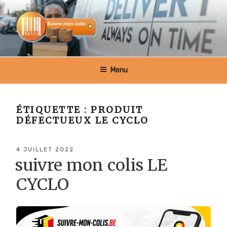
Aller
au
contenu
principal
SUIVRE MON COLIS BELGIQUE
Menu
ÉTIQUETTE :
PRODUIT
DÉFECTUEUX LE CYCLO
PUBLIÉ
4 JUILLET 2022
LE
suivre mon colis LE
CYCLO