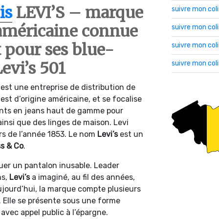
is
LEVI’S – marque
suivre mon col
américaine connue
suivre mon co
pour ses blue-
suivre mon col
Levi’s 501
suivre mon col
s
est une entreprise de distribution de
est d’origine américaine, et se focalise
nts en jeans haut de gamme pour
nsi que des linges de maison. Levi
urs de l’année 1853. Le nom
Levi’s
est un
ss & Co
.
uer un pantalon inusable. Leader
ns,
Levi’s
a imaginé, au fil des années,
ujourd’hui, la marque compte plusieurs
. Elle se présente sous une forme
avec appel public à l’épargne.