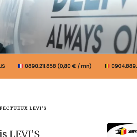
N COLIS BELGIQUE
IS
0890.211.858 (0,80 € / mn)
0904.889.
FECTUEUX LEVI’S
is LEVI’S