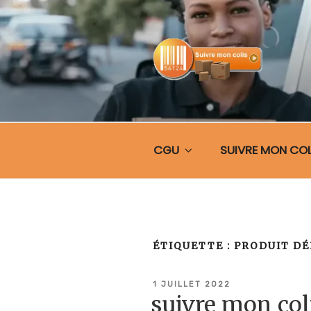
Aller
au
contenu
principal
SUIVRE MO
CGU
SUIVRE MON COL
ÉTIQUETTE :
PRODUIT DÉ
PUBLIÉ
1 JUILLET 2022
LE
suivre mon col